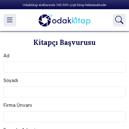
Odakkitap stoklarında
349,900
çeşit kitap bulunmaktadır
Kitapçı Başvurusu
Ad
Soyadı
Firma Ünvanı