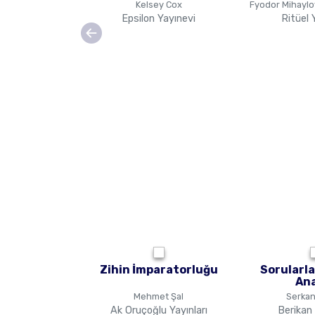
Kelsey Cox
Fyodor Mihaylo
Epsilon Yayınevi
Ritüel 
Zihin İmparatorluğu
Sorularl
Ana
Mehmet Şal
Serkan
Ak Oruçoğlu Yayınları
Berikan