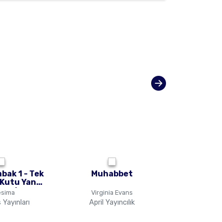
bak 1 - Tek
Muhabbet
Demir Zam
 Kutu Yan
Kitapl
amalı
esima
Virginia Evans
Lor
Yayınları
April Yayıncılık
Ephesus 