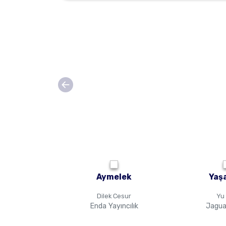
Aymelek
Yaş
Dilek Cesur
Yu
Enda Yayıncılık
Jagua