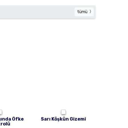
tümü
ğında Öfke
Sarı Köşkün Gizemi
Zıroğlu To
rolü
Ef