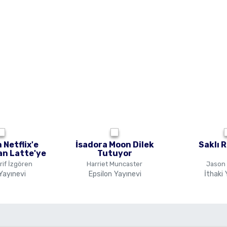
 Netflix'e
İsadora Moon Dilek
Saklı 
n Latte'ye
Tutuyor
if İzgören
Harriet Muncaster
Jason 
ayınevi
Epsilon Yayınevi
İthaki 