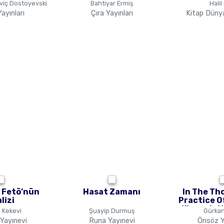
viç Dostoyevski
Bahtiyar Ermiş
Halil
Yayınları
Çıra Yayınları
Kitap Dünya
a Fetö’nün
Hasat Zamanı
In The Th
lizi
Practice O
Khomeini V
 Kekevi
Şuayip Durmuş
Gürkan
Fa
 Yayınevi
Runa Yayınevi
Önsöz Ya