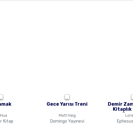
amak
Gece Yarısı Treni
Demir Zam
Kitaplık
Boy
 Hua
Matt Haig
Lor
r Kitap
Domingo Yayınevi
Ephesus 