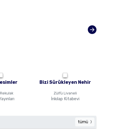
Resimler
Bizi Sürükleyen Nehir
Analo
İnsanların,
ve Doğa
Rekulak
Zülfü Livaneli
Georg
Yaz
Yayınları
İnkılap Kitabevi
Koç Üniversi
tümü