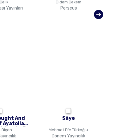
 Çelik
Didem Çekem
Hasan
sı Yayınları
Perseus
Gülnar Y
ought And
Sâye
Sosyal
f Ayatollah
Eğitimin
elayat - E
Araştırm
 Biçen
Mehmet Efe Türkoğlu
Kole
qih
yıncılık
Dönem Yayıncılık
Akademisye