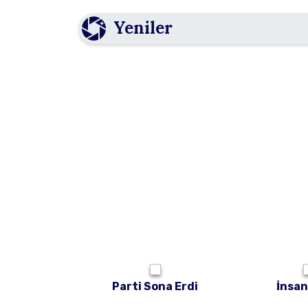
Yeniler
Parti Sona Erdi
İnsan