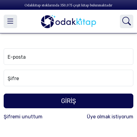
Odakkitap stoklarında
350,075
çeşit kitap bulunmaktadır
E-posta
Şifre
GİRİŞ
Şifremi unuttum
Üye olmak istiyorum