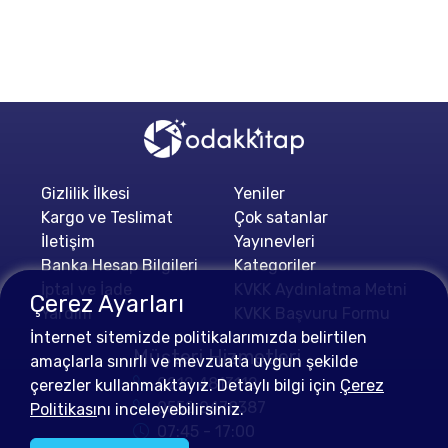
Gizlilik İlkesi
Yeniler
Kargo ve Teslimat
Çok satanlar
İletişim
Yayınevleri
Banka Hesap Bilgileri
Kategoriler
İptal ve İade
KVKK Aydınlatma Metni
Çerez Ayarları
Yardım
KVKK Başvuru Formu
İnternet sitemizde politikalarımızda belirtilen
Müşteri Hizmetleri
amaçlarla sınırlı ve mevzuata uygun şekilde
0212 4813112
çerezler kullanmaktayız. Detaylı bilgi için
Çerez
0552 0478387
Politikası
nı inceleyebilirsiniz.
07:45 - 17:00