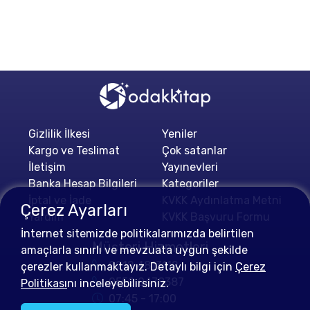
Gizlilik İlkesi
Yeniler
Kargo ve Teslimat
Çok satanlar
İletişim
Yayınevleri
Banka Hesap Bilgileri
Kategoriler
İptal ve İade
KVKK Aydınlatma Metni
Çerez Ayarları
Yardım
KVKK Başvuru Formu
İnternet sitemizde politikalarımızda belirtilen
Müşteri Hizmetleri
amaçlarla sınırlı ve mevzuata uygun şekilde
0212 4813112
çerezler kullanmaktayız. Detaylı bilgi için
Çerez
0552 0478387
Politikası
nı inceleyebilirsiniz.
07:45 - 17:00