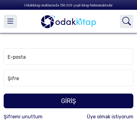
Odakkitap stoklarında
350,026
çeşit kitap bulunmaktadır
E-posta
Şifre
GİRİŞ
Şifremi unuttum
Üye olmak istiyorum