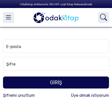
Odakkitap stoklarında
350,089
çeşit kitap bulunmaktadır
E-posta
Şifre
GİRİŞ
Şifremi unuttum
Üye olmak istiyorum