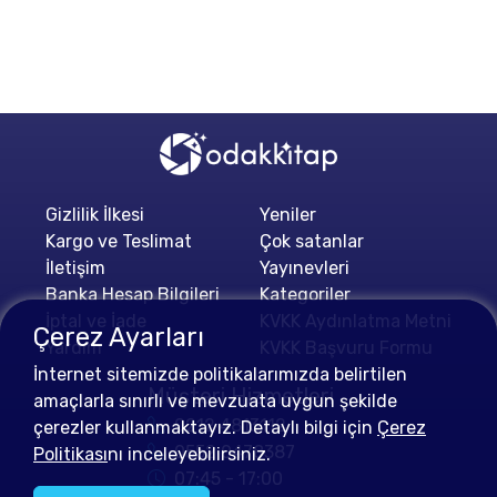
Gizlilik İlkesi
Yeniler
Kargo ve Teslimat
Çok satanlar
İletişim
Yayınevleri
Banka Hesap Bilgileri
Kategoriler
İptal ve İade
KVKK Aydınlatma Metni
Çerez Ayarları
Yardım
KVKK Başvuru Formu
İnternet sitemizde politikalarımızda belirtilen
Müşteri Hizmetleri
amaçlarla sınırlı ve mevzuata uygun şekilde
0212 4813112
çerezler kullanmaktayız. Detaylı bilgi için
Çerez
0552 0478387
Politikası
nı inceleyebilirsiniz.
07:45 - 17:00