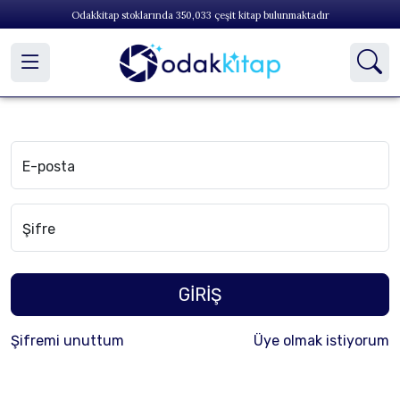
Odakkitap stoklarında
350,033
çeşit kitap bulunmaktadır
E-posta
Şifre
GİRİŞ
Şifremi unuttum
Üye olmak istiyorum