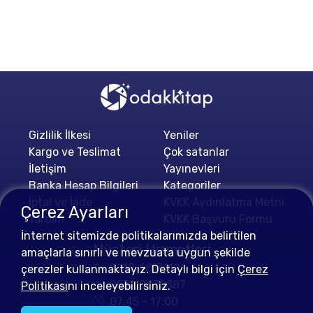
Gizlilik İlkesi
Yeniler
Kargo ve Teslimat
Çok satanlar
İletişim
Yayınevleri
Banka Hesap Bilgileri
Kategoriler
İptal ve İade
KVKK Aydınlatma Metni
Çerez Ayarları
Yardım
KVKK Başvuru Formu
İnternet sitemizde politikalarımızda belirtilen
Müşteri Hizmetleri
amaçlarla sınırlı ve mevzuata uygun şekilde
0212 4813112
çerezler kullanmaktayız. Detaylı bilgi için
Çerez
0552 0478387
Politikası
nı inceleyebilirsiniz.
07:45 - 17:00