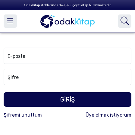
Odakkitap stoklarında
349,923
çeşit kitap bulunmaktadır
E-posta
Şifre
GİRİŞ
Şifremi unuttum
Üye olmak istiyorum