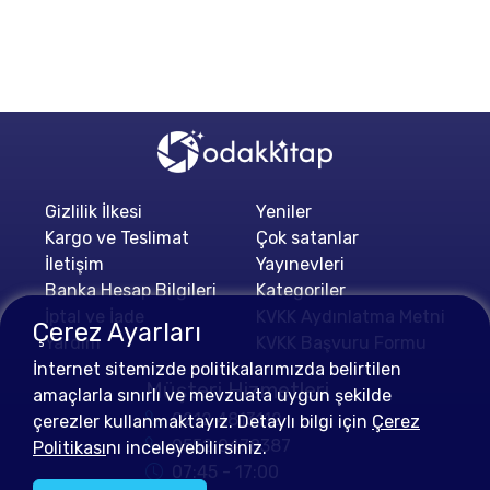
Gizlilik İlkesi
Yeniler
Kargo ve Teslimat
Çok satanlar
İletişim
Yayınevleri
Banka Hesap Bilgileri
Kategoriler
İptal ve İade
KVKK Aydınlatma Metni
Çerez Ayarları
Yardım
KVKK Başvuru Formu
İnternet sitemizde politikalarımızda belirtilen
Müşteri Hizmetleri
amaçlarla sınırlı ve mevzuata uygun şekilde
0212 4813112
çerezler kullanmaktayız. Detaylı bilgi için
Çerez
0552 0478387
Politikası
nı inceleyebilirsiniz.
07:45 - 17:00