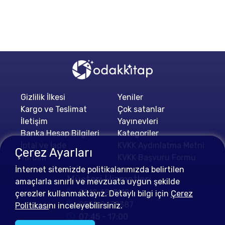
Gizlilik İlkesi
Yeniler
Kargo ve Teslimat
Çok satanlar
İletişim
Yayınevleri
Banka Hesap Bilgileri
Kategoriler
İptal ve İade
KVKK Aydınlatma Metni
Çerez Ayarları
Yardım
KVKK Başvuru Formu
İnternet sitemizde politikalarımızda belirtilen
Müşteri Hizmetleri
amaçlarla sınırlı ve mevzuata uygun şekilde
0212 4813112
çerezler kullanmaktayız. Detaylı bilgi için
Çerez
0552 0478387
Politikası
nı inceleyebilirsiniz.
07:45 - 17:00