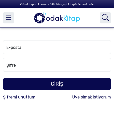
Odakkitap stoklarında
349,964
çeşit kitap bulunmaktadır
E-posta
Şifre
GİRİŞ
Şifremi unuttum
Üye olmak istiyorum