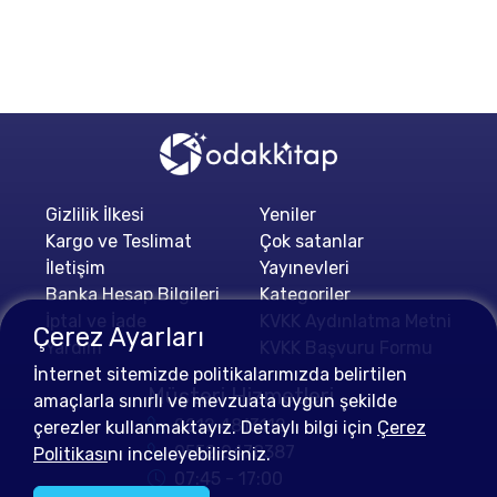
Gizlilik İlkesi
Yeniler
Kargo ve Teslimat
Çok satanlar
İletişim
Yayınevleri
Banka Hesap Bilgileri
Kategoriler
İptal ve İade
KVKK Aydınlatma Metni
Çerez Ayarları
Yardım
KVKK Başvuru Formu
İnternet sitemizde politikalarımızda belirtilen
Müşteri Hizmetleri
amaçlarla sınırlı ve mevzuata uygun şekilde
0212 4813112
çerezler kullanmaktayız. Detaylı bilgi için
Çerez
0552 0478387
Politikası
nı inceleyebilirsiniz.
07:45 - 17:00