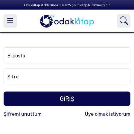
Odakkitap stoklarında
350,025
çeşit kitap bulunmaktadır
E-posta
Şifre
GİRİŞ
Şifremi unuttum
Üye olmak istiyorum