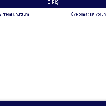
GİRİŞ
Şifremi unuttum
Üye olmak istiyoru