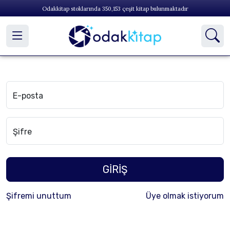
Odakkitap stoklarında
350,153
çeşit kitap bulunmaktadır
E-posta
Şifre
GİRİŞ
Şifremi unuttum
Üye olmak istiyorum