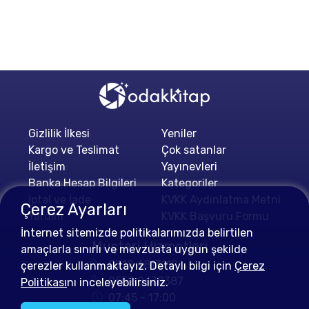
Gizlilik İlkesi
Yeniler
Kargo ve Teslimat
Çok satanlar
İletişim
Yayınevleri
Banka Hesap Bilgileri
Kategoriler
İptal ve İade
KVKK Aydınlatma Metni
Çerez Ayarları
Yardım
KVKK Başvuru Formu
İnternet sitemizde politikalarımızda belirtilen
Müşteri Hizmetleri
amaçlarla sınırlı ve mevzuata uygun şekilde
0212 4813112
çerezler kullanmaktayız. Detaylı bilgi için
Çerez
0552 0478387
Politikası
nı inceleyebilirsiniz.
07:45 - 17:00