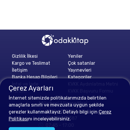
Gizlilik İlkesi
Yeniler
Kargo ve Teslimat
Çok satanlar
İletişim
Yayınevleri
Banka Hesap Bilgileri
Kategoriler
İptal ve İade
KVKK Aydınlatma Metni
Çerez Ayarları
Yardım
KVKK Başvuru Formu
İnternet sitemizde politikalarımızda belirtilen
Müşteri Hizmetleri
amaçlarla sınırlı ve mevzuata uygun şekilde
0212 4813112
çerezler kullanmaktayız. Detaylı bilgi için
Çerez
0552 0478387
Politikası
nı inceleyebilirsiniz.
07:45 - 17:00