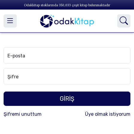
Odakkitap stoklarında
350,033
çeşit kitap bulunmaktadır
E-posta
Şifre
GİRİŞ
Şifremi unuttum
Üye olmak istiyorum