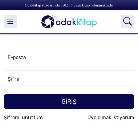
Odakkitap stoklarında
350,160
çeşit kitap bulunmaktadır
E-posta
Şifre
GİRİŞ
Şifremi unuttum
Üye olmak istiyorum