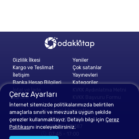
Gizlilik İlkesi
Yeniler
Kargo ve Teslimat
Çok satanlar
İletişim
Yayınevleri
Banka Hesap Bilgileri
Kategoriler
İptal ve İade
KVKK Aydınlatma Metni
Çerez Ayarları
Yardım
KVKK Başvuru Formu
İnternet sitemizde politikalarımızda belirtilen
Müşteri Hizmetleri
amaçlarla sınırlı ve mevzuata uygun şekilde
0212 4813112
çerezler kullanmaktayız. Detaylı bilgi için
Çerez
0552 0478387
Politikası
nı inceleyebilirsiniz.
07:45 - 17:00